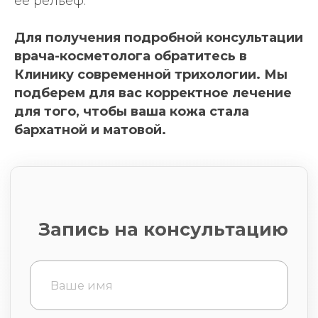
ее рельеф.
Для получения подробной консультации
врача-косметолога обратитесь в
Клинику современной трихологии. Мы
подберем для вас корректное лечение
для того, чтобы ваша кожа стала
бархатной и матовой.
Договор возмездного
оказания медицинских услуг
Согласие на обработку
персональных данных
Согласие на медицинское
вмешательство
ООО «Клиника современной трихологии»