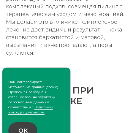
комплексный подход, совмещая пилинг с
Отправляя данные, вы соглашаетесь на
обработку персональных данных в
терапевтическим уходом и мезотерапией.
соответствии с
Политикой
конфиденциальности
Мы делаем это в клинике. Комплексное
лечение дает видимый результат — кожа
Отправить
становится бархатистой и матовой,
высыпания и акне пропадают, а поры
сужаются.
ДОМАШНИЕ
ПРОЦЕДУРЫ ПРИ
Контакты
ЖИРНОЙ КОЖЕ
г. Красноярск
пр. Красноярский рабочий, 172
+7 (391) 266-66-80