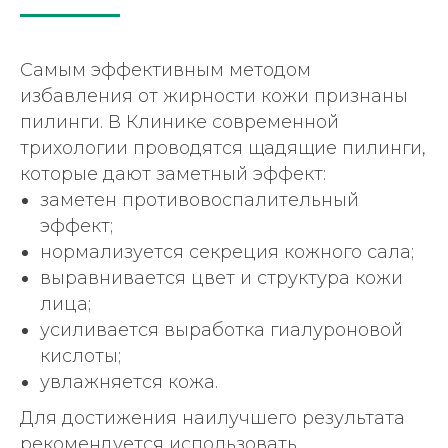
Самым эффективным методом
избавления от жирности кожи признаны
пилинги. В Клинике современной
трихологии проводятся щадящие пилинги,
которые дают заметный эффект:
заметен противовоспалительный
эффект;
нормализуется секреция кожного сала;
выравнивается цвет и структура кожи
З
а
п
и
с
ь
н
а
к
о
н
с
у
л
ь
т
а
ц
и
ю
лица;
усиливается выработка гиалуроновой
кислоты;
увлажняется кожа.
Для достижения наилучшего результата
рекомендуется использовать