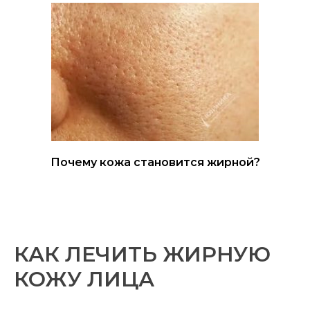
Наш сайт собирает
метрические данные (cookie).
Продолжая работу, вы
соглашаетесь на обработку
персональных данных в
соответствии с
Политикой
конфиденциальности
.
ОК
Почему кожа становится жирной?
КАК ЛЕЧИТЬ ЖИРНУЮ
КОЖУ ЛИЦА