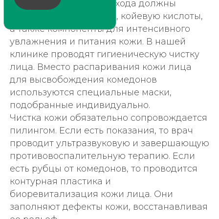
Средства домашнего ухода должны
содержать гликолевую, койевую кислоты,
г. Красноярск
ул. Алексеева, 34
а также компоненты для интенсивного
увлажнения и питания кожи. В нашей
+7 (391) 255-15-58
клинике проводят гигиеническую чистку
лица. Вместо распаривания кожи лица
для высвобождения комедонов
используются специальные маски,
подобранные индивидуально.
Анна Побилат
Чистка кожи обязательно сопровождается
пилингом. Если есть показания, то врач
проводит ультразвуковую и завершающую
противовоспалительную терапию. Если
есть рубцы от комедонов, то проводится
контурная пластика и
биоревитализация кожи лица. Они
Клиника
заполняют дефекты кожи, восстанавливая