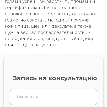
годами успешной работы, дипломами и
сертификатами. Для постоянного
положительного результата достаточно
грамотно сочетать методики лечения
Клиника
кожи лица, шеи или декольте, а также
нужна верная последовательность их
проведения и индивидуальный подбор
для каждого пациента.
Договор возмездного
оказания медицинских услуг
Согласие на обработку
персональных данных
Согласие на медицинское
вмешательство