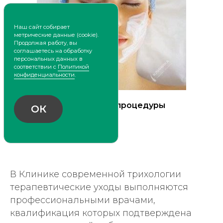
г. Красноярск
пр. Красноярский рабочий, 172
+7 (391) 266-66-80
г. Красноярск
ул. Алексеева, 34
Проведение процедуры
+7 (391) 255-15-58
В Клинике современной трихологии
Анна Побилат
терапевтические уходы выполняются
профессиональными врачами,
квалификация которых подтверждена