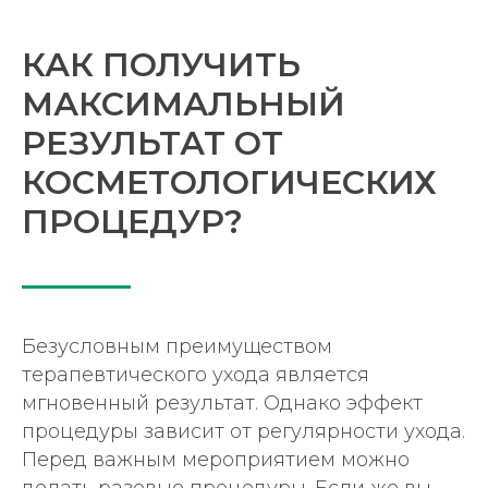
ОК
КАК ПОЛУЧИТЬ
МАКСИМАЛЬНЫЙ
РЕЗУЛЬТАТ ОТ
КОСМЕТОЛОГИЧЕСКИХ
ПРОЦЕДУР?
Безусловным преимуществом
терапевтического ухода является
мгновенный результат. Однако эффект
процедуры зависит от регулярности ухода.
Перед важным мероприятием можно
З
а
п
и
с
ь
н
а
к
о
н
с
у
л
ь
т
а
ц
и
ю
делать разовые процедуры. Если же вы