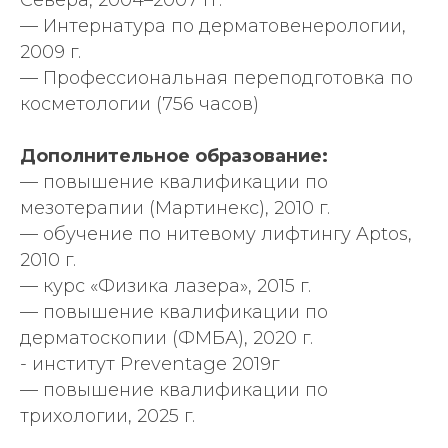
— Интернатура по дерматовенерологии,
2009 г.
— Профессиональная переподготовка по
косметологии (756 часов)
Дополнительное образование:
— повышение квалификации по
мезотерапии (Мартинекс), 2010 г.
— обучение по нитевому лифтингу Aptos,
2010 г.
— курс «Физика лазера», 2015 г.
— повышение квалификации по
дерматоскопии (ФМБА), 2020 г.
З
а
п
и
с
ь
н
а
к
о
н
с
у
л
ь
т
а
ц
и
ю
- институт Preventage 2019г
— повышение квалификации по
трихологии, 2025 г.