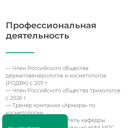
Профессиональная
Отправляя данные, вы соглашаетесь на
обработку персональных данных в
соответствии с
Политикой
деятельность
конфиденциальности
Отправить
— Член Российского общества
дерматовенерологов и косметологов
(РОДВК) с 2011 г.
— Член Российского общества трихологов
с 2026 г.
Контакты
— Тренер компании «Армира» по
косметологии
г. Красноярск
— Старший преподаватель кафедры
пр. Красноярский рабочий, 172
постдипломного образования НИИ МПС.