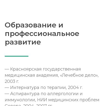
Образование и
профессиональное
развитие
— Красноярская государственная
медицинская академия, «Лечебное дело»,
Наш сайт собирает
метрические данные (cookie).
2003 г.
Продолжая работу, вы
соглашаетесь на обработку
— Интернатура по терапии, 2004 г.
персональных данных в
соответствии с
Политикой
конфиденциальности
.
— Аспирантура по аллергологии и
иммунологии, НИИ медицинских проблем
ОК
Севера, 2004–2007 гг.